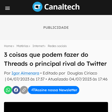
PUBLICIDADE
Seu resumo inteligente do mundo tech!
Assine a newsletter do Canaltech e receba
Home
Matérias
Internet
Redes sociais
notícias e reviews sobre tecnologia em primeira
mão.
3 coisas que podem fazer do
Threads o principal rival do Twitter
E-mail
Por
Igor Almenara
• Editado por
Douglas Ciriaco
|
04/07/2023 às 17:37
•
Atualizado
04/07/2023 às 17:46
inscreva-se
Assine nossa Newsletter
Confirmo que li, aceito e concordo com os
Termos de
Uso e Política de Privacidade do Canaltech.