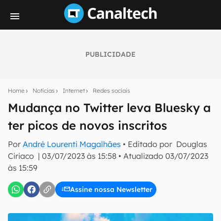
PUBLICIDADE
Seu resumo inteligente do mundo tech!
Assine a newsletter do Canaltech e receba
Home
Notícias
Internet
Redes sociais
notícias e reviews sobre tecnologia em primeira
mão.
Mudança no Twitter leva Bluesky a
ter picos de novos inscritos
E-mail
Por
André Lourenti Magalhães
• Editado por
Douglas
Ciriaco
|
03/07/2023 às 15:58
•
Atualizado
03/07/2023
às 15:59
inscreva-se
Assine nossa Newsletter
Confirmo que li, aceito e concordo com os
Termos de
Uso e Política de Privacidade do Canaltech.