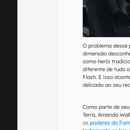
O problema desse 
dimensão desconhec
como herói tradici
diferente de tudo
Flash. E isso aco
delicado ao seu red
Como parte de seu 
Terra, Amanda Wal
os poderes da Famí