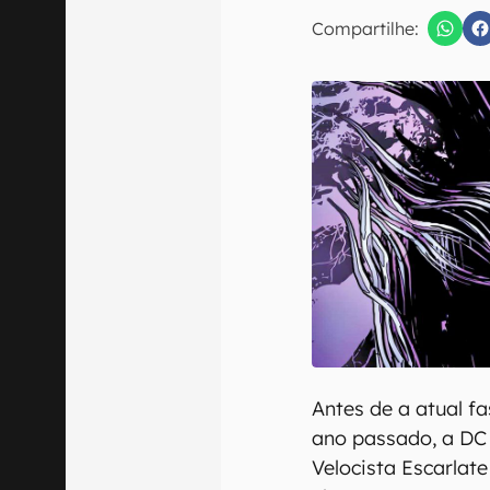
E-mail
Compartilhe:
Confirmo que 
Antes de a atual f
ano passado, a DC 
Velocista Escarlat