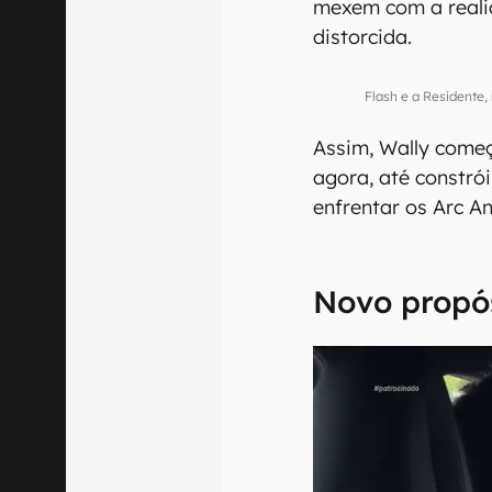
mexem com a reali
distorcida.
Flash e a Residente
Assim, Wally começ
agora, até constró
enfrentar os Arc An
Novo propó