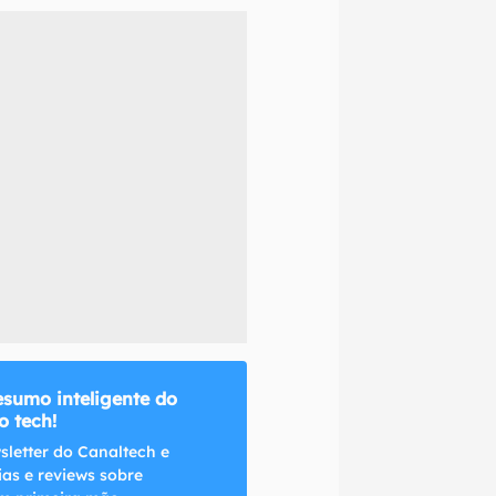
naltech.
esumo inteligente do
 tech!
sletter do Canaltech e
ias e reviews sobre