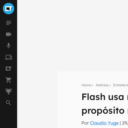
Home
Notícias
Entreten
Flash usa
Seu res
propósito
Assine a newsle
mão.
Por
Claudio Yuge
|
29