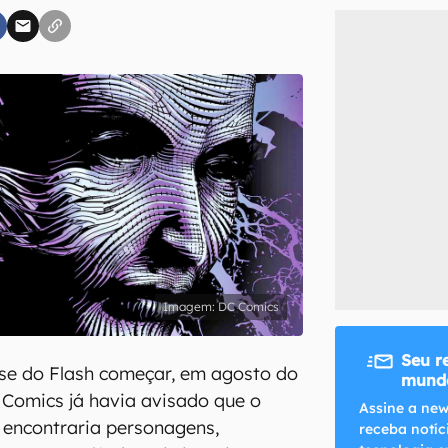
inscreva-se
li, aceito e concordo com os
Termos de Uso e Política de Privacidade do Ca
DC Comics
Seu r
ase do Flash começar, em agosto do
mundo
Comics já havia avisado que o
Assine a new
e encontraria personagens,
receba notíc