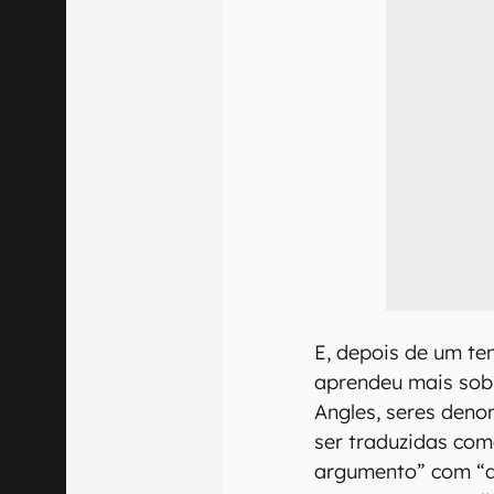
E, depois de um te
aprendeu mais sob
Angles, seres den
ser traduzidas co
argumento” com “ar