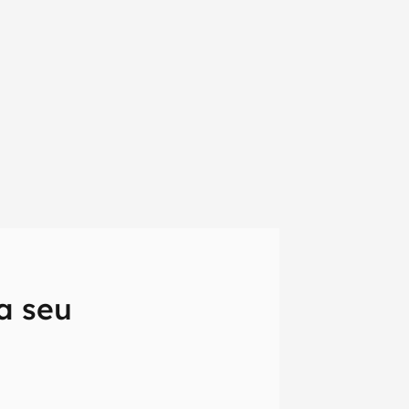
a seu
em primeira