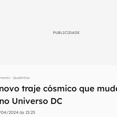
PUBLICIDADE
imento
Quadrinhos
 novo traje cósmico que mud
umo inteligente do mundo tech!
 no Universo DC
tter do Canaltech e receba notícias e reviews sobre tecnologia 
/04/2024 às 15:25