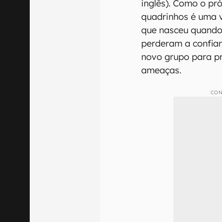
inglês). Como o pr
quadrinhos é uma v
que nasceu quando 
perderam a confian
novo grupo para p
ameaças.
CON