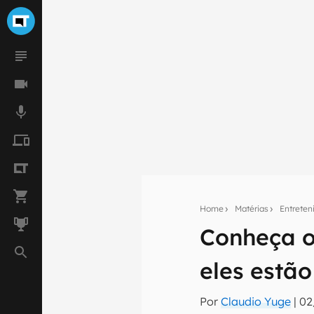
Home
Matérias
Entrete
Conheça o
Seu res
eles estã
Assine a newsle
mão.
Por
Claudio Yuge
|
02