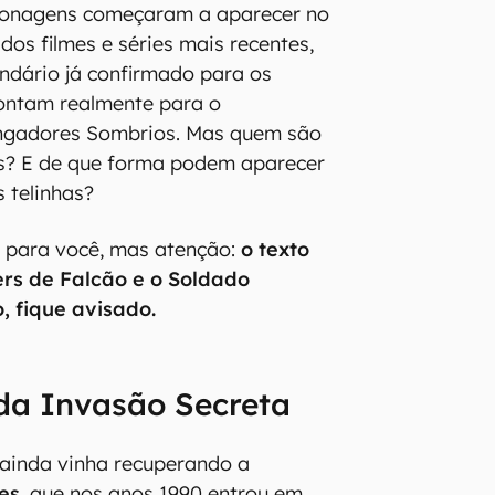
sonagens começaram a aparecer no
dos filmes e séries mais recentes,
ndário já confirmado para os
ontam realmente para o
ngadores Sombrios. Mas quem são
os? E de que forma podem aparecer
 telinhas?
 para você, mas atenção:
o texto
ers de Falcão e o Soldado
, fique avisado.
da Invasão Secreta
 ainda vinha recuperando a
es
, que nos anos 1990 entrou em