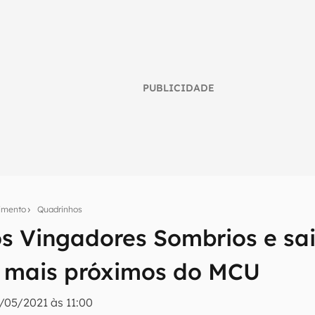
PUBLICIDADE
nimento
Quadrinhos
s Vingadores Sombrios e sa
umo inteligente do mundo tech!
o mais próximos do MCU
tter do Canaltech e receba notícias e reviews sobre tecnologia 
/05/2021 às 11:00