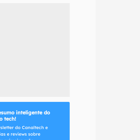
naltech.
esumo inteligente do
 tech!
sletter do Canaltech e
ias e reviews sobre