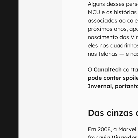
Alguns desses per
MCU e as histórias 
associados ao cale
próximos anos, ap
nascimento dos Vi
eles nos quadrinh
nas telonas — e nas
O
Canaltech
conta
pode conter spoil
Invernal, portanto
Das cinzas 
Em 2008, a Marvel
franquia
Vingador