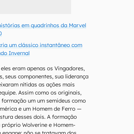
histórias em quadrinhos da Marvel
0
 cria um clássico instantâneo com
ado Invernal
, eles eram apenas os Vingadores,
s, seus componentes, sua liderança
eixaram nítidas as ações mais
quipe. Assim como os originais,
ua formação um um semideus como
América e um Homem de Ferro —
tura desses dois. A formação
seu próprio Wolverine e Homem-
e engane: não se tratavam dos