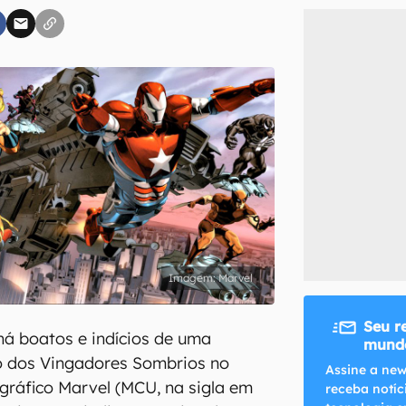
inscreva-se
li, aceito e concordo com os
Termos de Uso e Política de Privacidade do Ca
Marvel
Seu r
há boatos e indícios de uma
mundo
o dos Vingadores Sombrios no
Assine a new
ráfico Marvel (MCU, na sigla em
receba notíc