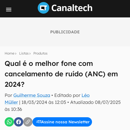
PUBLICIDADE
Seu resumo inteligente do mundo tech!
Assine a newsletter do Canaltech e receba
Home
Listas
Produtos
notícias e reviews sobre tecnologia em primeira
mão.
Qual é o melhor fone com
cancelamento de ruído (ANC) em
E-mail
2024?
Por
Guilherme Souza
• Editado por
Léo
inscreva-se
Müller
|
18/03/2024 às 12:05
•
Atualizado
08/07/2025
às 10:36
Confirmo que li, aceito e concordo com os
Termos de
Uso e Política de Privacidade do Canaltech.
Assine nossa Newsletter