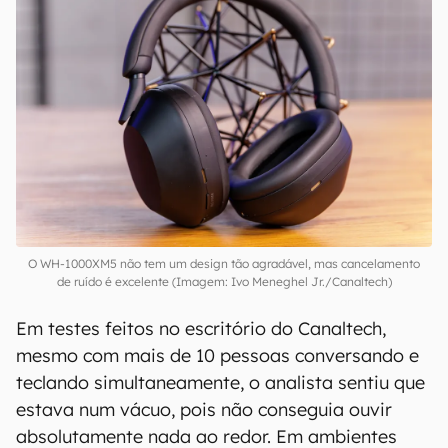
O WH-1000XM5 não tem um design tão agradável, mas cancelamento
de ruído é excelente (Imagem: Ivo Meneghel Jr./Canaltech)
Em testes feitos no escritório do Canaltech,
mesmo com mais de 10 pessoas conversando e
teclando simultaneamente, o analista sentiu que
estava num vácuo, pois não conseguia ouvir
absolutamente nada ao redor. Em ambientes