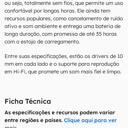
ou seja, totalmente sem fios, que permite um uso
confortável por longas horas. Ele ainda tem
recursos populares, como cancelamento de ruído
ativo e som ambiente e entrega uma bateria de
longa duração, com promessa de até 35 horas
com o estojo de carregamento.
Entre suas especificações, estão os drivers de 10
mm em cada lado e o suporte para reprodução
em Hi-Fi, que promete um som mais fiel e limpo.
O Canaltech mantém esforço constante para
encontrar e manter atualizadas as
informações presentes em nossas fichas
técnicas, porém tenha em mente que
Ficha Técnica
especificações e recursos podem variar entre
As especificações e recursos podem variar
regiões e países. Portanto, recomendamos
entre regiões e países.
que você visite o site oficial do fabricante ou
Clique aqui para ver
operadora que comercializa o produto para
mais.