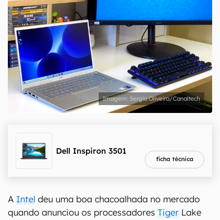
Sergio Oliveira/Canaltech
melhor preço
R$ 2.519,10
Dell Inspiron 3501
ficha técnica
A
Intel
deu uma boa chacoalhada no mercado
quando anunciou os processadores
Tiger
Lake