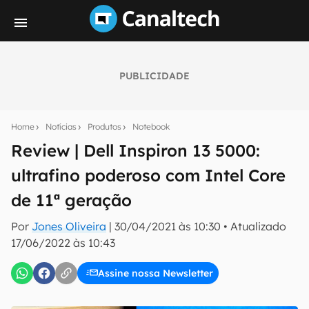
PUBLICIDADE
Seu resumo inteligente do mundo tech!
Assine a newsletter do Canaltech e receba
Home
Notícias
Produtos
Notebook
notícias e reviews sobre tecnologia em primeira
mão.
Review | Dell Inspiron 13 5000:
ultrafino poderoso com Intel Core
E-mail
de 11ª geração
Por
Jones Oliveira
|
30/04/2021 às 10:30
•
Atualizado
inscreva-se
17/06/2022 às 10:43
Assine nossa Newsletter
Confirmo que li, aceito e concordo com os
Termos de
Uso e Política de Privacidade do Canaltech.