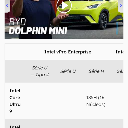
00:00
/
04:07
Intel vPro Enterprise
Intel
Série U
Série U
Série H
Série
— Tipo 4
Intel
Core
185H (16
Ultra
Núcleos)
9
Intel