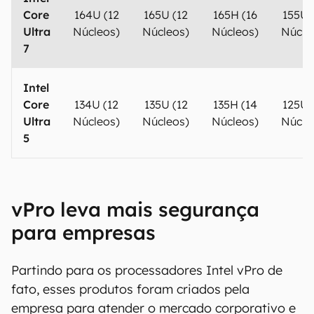
Core
164U (12
165U (12
165H (16
155U 
Ultra
Núcleos)
Núcleos)
Núcleos)
Núcle
7
Intel
Core
134U (12
135U (12
135H (14
125U 
Ultra
Núcleos)
Núcleos)
Núcleos)
Núcle
5
vPro leva mais segurança
para empresas
Partindo para os processadores Intel vPro de
fato, esses produtos foram criados pela
empresa para atender o mercado corporativo e