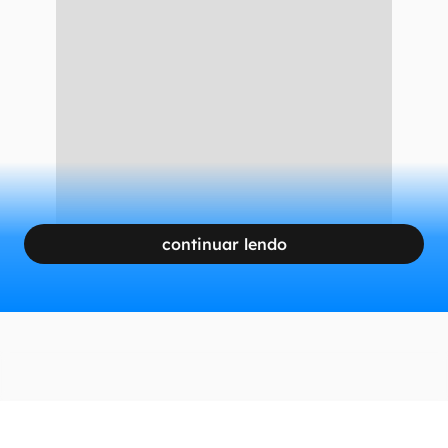
facial.
Como acionar o "Modo Rua" no
aplicativo?
CONTINUA APÓS A PUBLICIDADE