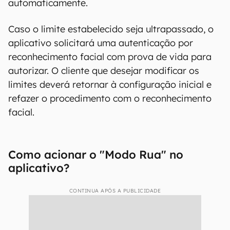
do Nubank
A novidade funciona com a definição de uma
rede de Wi-Fi como "segura" e um valor máximo
de transação para quando o usuário estiver fora
dessa rede. A configuração só pode ser
realizada uma vez e, sempre que a rede for
desconectada, o Modo Rua é ativado
automaticamente.
Caso o limite estabelecido seja ultrapassado, o
aplicativo solicitará uma autenticação por
reconhecimento facial com prova de vida para
autorizar. O cliente que desejar modificar os
limites deverá retornar à configuração inicial e
refazer o procedimento com o reconhecimento