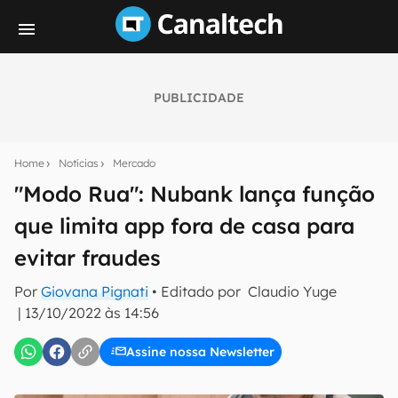
PUBLICIDADE
Seu resumo inteligente do mundo tech!
Assine a newsletter do Canaltech e receba
Home
Notícias
Mercado
notícias e reviews sobre tecnologia em primeira
mão.
"Modo Rua": Nubank lança função
que limita app fora de casa para
E-mail
evitar fraudes
Por
Giovana Pignati
• Editado por
Claudio Yuge
inscreva-se
|
13/10/2022 às 14:56
Assine nossa Newsletter
Confirmo que li, aceito e concordo com os
Termos de
Uso e Política de Privacidade do Canaltech.