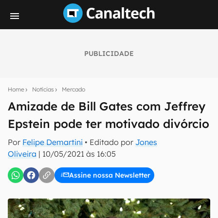
PUBLICIDADE
Seu resumo inteligente do mundo tech!
Assine a newsletter do Canaltech e receba
Home
Notícias
Mercado
notícias e reviews sobre tecnologia em primeira
mão.
Amizade de Bill Gates com Jeffrey
Epstein pode ter motivado divórcio
E-mail
Por
Felipe Demartini
• Editado por
Jones
Oliveira
|
10/05/2021 às 16:05
inscreva-se
Assine nossa Newsletter
Confirmo que li, aceito e concordo com os
Termos de
Uso e Política de Privacidade do Canaltech.