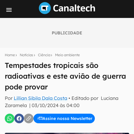
PUBLICIDADE
Seu resumo inteligente do mundo tech!
Assine a newsletter do Canaltech e receba
Home
Notícias
Ciência
Meio ambiente
notícias e reviews sobre tecnologia em primeira
mão.
Tempestades tropicais são
radioativas e este avião de guerra
E-mail
pode provar
Por
Lillian Sibila Dala Costa
• Editado por
Luciana
inscreva-se
Zaramela
|
03/10/2024 às 04:00
Assine nossa Newsletter
Confirmo que li, aceito e concordo com os
Termos de
Uso e Política de Privacidade do Canaltech.