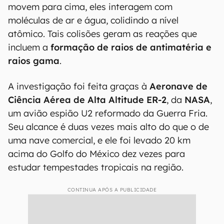
Raios gama são gerados pela colisão de elétrons em tempestades, e,
aparentemente, as descargas elétricas seguem o fluxo dessa
radioatividade (Imagem: EL Caballero/CC-BY-S.A-3.0)
Segundo os cientistas, a
formação dos raios
ocorre por elétrons livres acelerados pelo campo
elétrico intenso das nuvens, e, à medida que se
movem para cima, eles interagem com
moléculas de ar e água, colidindo a nível
atômico. Tais colisões geram as reações que
incluem a
formação de
raios de antimatéria e
raios gama
.
A investigação foi feita graças à
Aeronave de
Ciência Aérea de Alta Altitude ER-2
, da
NASA
,