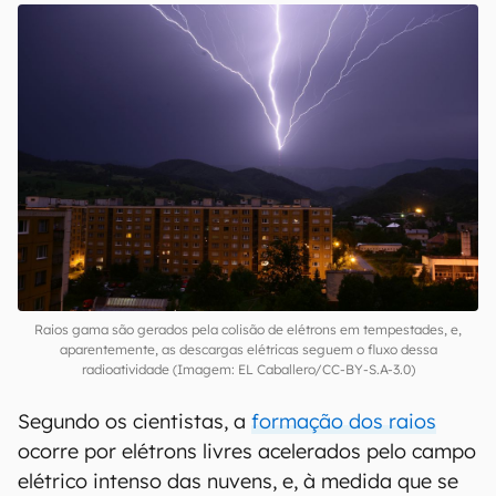
coisas acontecendo nas tempestades de raio
do que sabíamos
. De início, acreditava-se que
os relâmpagos eram os responsáveis por gerar
os raios gama, mas, aparentemente, é o
contrário — quando
raios
surgem, eles tendem a
seguir as emissões de
raios gama
, sendo que
estes, então, guiam a
descarga elétrica
e a
iniciam.