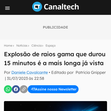
PUBLICIDADE
Seu resumo inteligente do mundo tech!
Assine a newsletter do Canaltech e receba
Home
Notícias
Ciência
Espaço
notícias e reviews sobre tecnologia em primeira
mão.
Explosão de raios gama que durou
15 minutos é a mais longa já vista
E-mail
Por
Daniele Cavalcante
• Editado por
Patricia Gnipper
|
31/07/2023 às 22:58
inscreva-se
Assine nossa Newsletter
Confirmo que li, aceito e concordo com os
Termos de
Uso e Política de Privacidade do Canaltech.