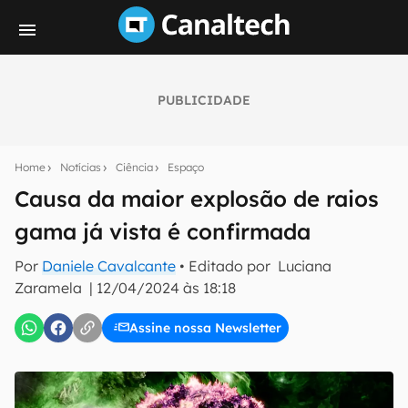
PUBLICIDADE
Seu resumo inteligente do mundo tech!
Assine a newsletter do Canaltech e receba
Home
Notícias
Ciência
Espaço
notícias e reviews sobre tecnologia em primeira
mão.
Causa da maior explosão de raios
gama já vista é confirmada
E-mail
Por
Daniele Cavalcante
• Editado por
Luciana
Zaramela
|
12/04/2024 às 18:18
inscreva-se
Assine nossa Newsletter
Confirmo que li, aceito e concordo com os
Termos de
Uso e Política de Privacidade do Canaltech.