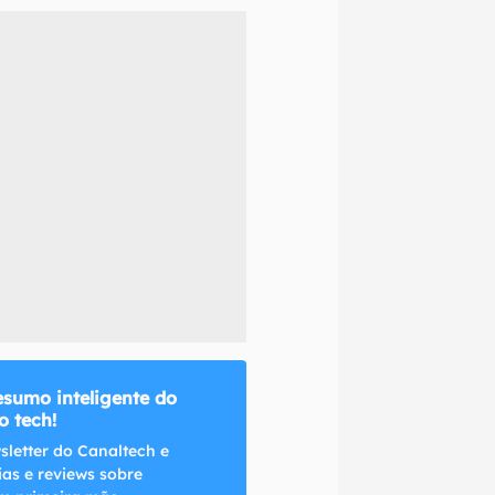
naltech.
esumo inteligente do
 tech!
sletter do Canaltech e
ias e reviews sobre