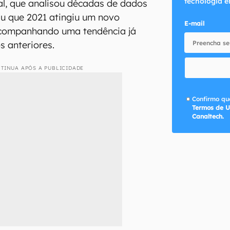
tecnologia e
al, que analisou décadas de dados
uiu que 2021 atingiu um novo
E-mail
 acompanhando uma tendência já
 anteriores.
TINUA APÓS A PUBLICIDADE
Confirmo que
Termos de U
Canaltech.