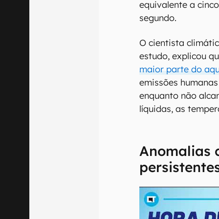
equivalente a cin
segundo.
O cientista climát
estudo, explicou q
maior parte do aq
emissões humanas 
enquanto não alca
líquidas, as temper
Anomalias c
persistente