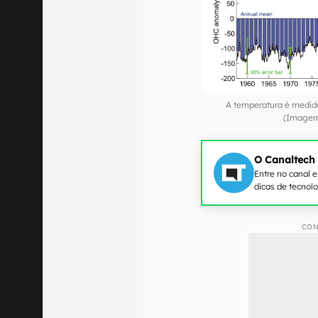
A temperatura é medid
(Imagem:
O Canaltech
Entre no canal 
dicas de tecnol
CON