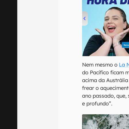
00:00
/
04:52
Nem mesmo o
La 
do Pacífico ficam m
acima da Austrália
frear o aqueciment
ano passado, que, 
e profundo”.