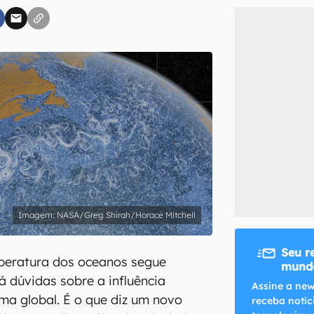
inscreva-se
li, aceito e concordo com os
Termos de Uso e Política de Privacidade do Ca
NASA/Greg Shirah/Horace Mitchell
Seu r
eratura dos oceanos segue
mundo
 dúvidas sobre a influência
Assine a new
ma global. É o que diz um novo
receba notíc