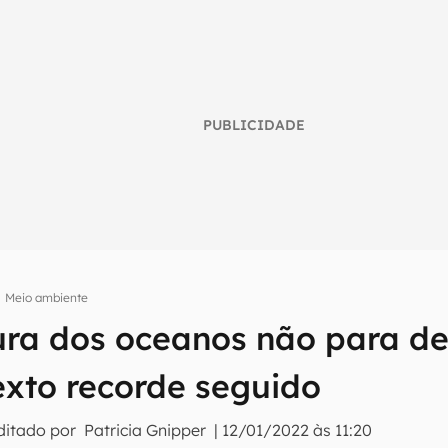
PUBLICIDADE
Meio ambiente
ra dos oceanos não para de 
umo inteligente do mundo tech!
exto recorde seguido
tter do Canaltech e receba notícias e reviews sobre tecnologia 
ditado por
Patricia Gnipper
|
12/01/2022 às 11:20