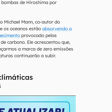
co bombas de Hiroshima por
ico Michael Mann, co-autor do
ue os oceanos estão
absorvendo a
uecimento
provocado pelas
de carbono. Ele acrescentou que,
nçarmos a marca de zero emissões
aturas continuarão a subir.
limáticas
s