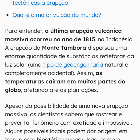
tectônicas à erupção
Qual é o maior vulcão do mundo?
Para entender,
a última erupção vulcânica
massiva ocorreu no ano de 1815
, na Indonésia.
A erupção do
Monte Tambora
dispersou uma
enorme quantidade de substâncias refletoras da
luz solar (uma
tipo de geoengenharia
natural e
completamente acidental). Assim,
as
temperaturas caíram em muitas partes do
globo
, afetando até as plantações.
Apesar da possibilidade de uma nova erupção
massiva, os cientistas sabem que rastrear e
prever tal fenômeno com exatidão é impossível.
Alguns possíveis locais podem dar origem, em
tese, a este hipotético supervulcão, como
o