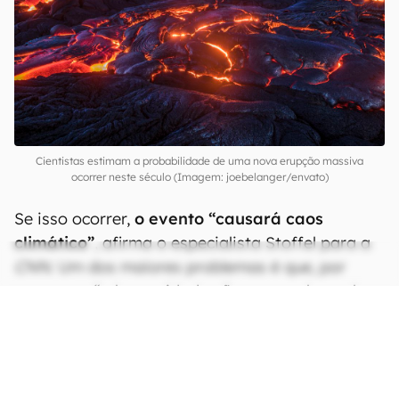
Cientistas estimam a probabilidade de uma nova erupção massiva
ocorrer neste século (Imagem: joebelanger/envato)
Se isso ocorrer,
o evento “causará caos
climático”
, afirma o especialista Stoffel para a
CNN
. Um dos maiores problemas é que, por
enquanto, “a humanidade não tem nenhum plano
[de ação]” para conter os danos, destaca.
CONTINUA APÓS A PUBLICIDADE