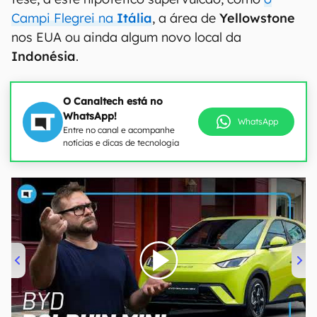
Campi Flegrei na
Itália
, a área de
Yellowstone
nos EUA ou ainda algum novo local da
Indonésia
.
O Canaltech está no
WhatsApp!
WhatsApp
Entre no canal e acompanhe
notícias e dicas de tecnologia