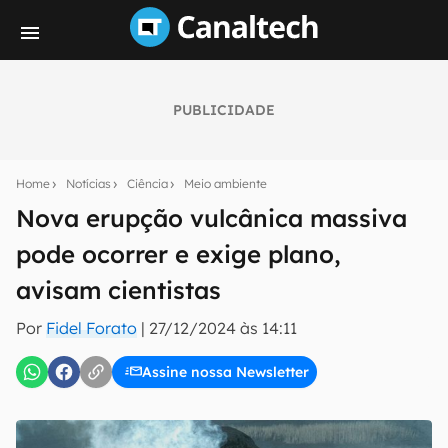
PUBLICIDADE
Seu resumo inteligente do mundo tech!
Assine a newsletter do Canaltech e receba
Home
Notícias
Ciência
Meio ambiente
notícias e reviews sobre tecnologia em primeira
mão.
Nova erupção vulcânica massiva
pode ocorrer e exige plano,
E-mail
avisam cientistas
Por
Fidel Forato
|
27/12/2024 às 14:11
inscreva-se
Assine nossa Newsletter
Confirmo que li, aceito e concordo com os
Termos de
Uso e Política de Privacidade do Canaltech.