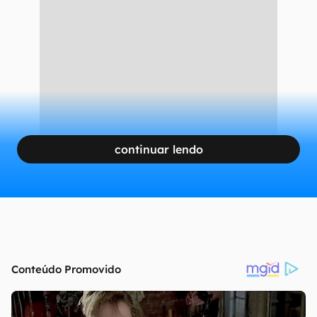
Nuvens diminuem à medida que o aquecimento global aumenta
(Imagem: Artem Anokhin/Unsplash)
CONTINUA APÓS A PUBLICIDADE
continuar lendo