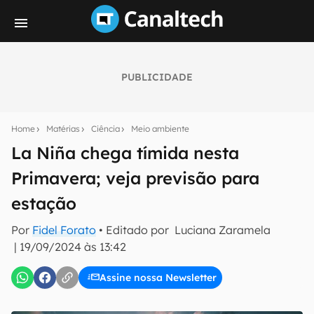
PUBLICIDADE
Seu resumo inteligente do mundo tech!
Assine a newsletter do Canaltech e receba
Home
Matérias
Ciência
Meio ambiente
notícias e reviews sobre tecnologia em primeira
mão.
La Niña chega tímida nesta
Primavera; veja previsão para
E-mail
estação
Por
Fidel Forato
• Editado por
Luciana Zaramela
inscreva-se
|
19/09/2024 às 13:42
Assine nossa Newsletter
Confirmo que li, aceito e concordo com os
Termos de
Uso e Política de Privacidade do Canaltech.