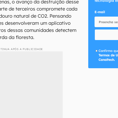
tecnologia e
enas, o avanço da destruição desse
arte de terceiros compromete cada
E-mail
idouro natural de CO2. Pensando
es desenvolveram um aplicativo
ros dessas comunidades detectem
da da floresta.
TINUA APÓS A PUBLICIDADE
Confirmo que
Termos de U
Canaltech.