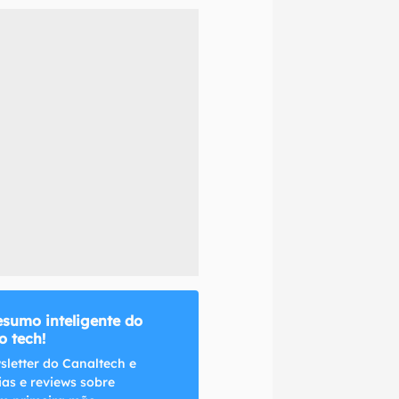
naltech.
esumo inteligente do
 tech!
sletter do Canaltech e
ias e reviews sobre