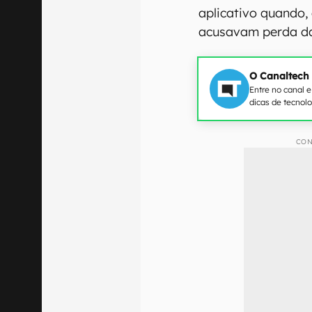
aplicativo quando,
acusavam perda da 
O Canaltech
Entre no canal 
dicas de tecnol
CON