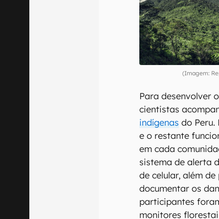
(Imagem: Re
Para desenvolver o
cientistas acompa
indígenas
do Peru. 
e o restante funci
em cada comunidad
sistema de alerta
de celular, além de
documentar os dano
participantes for
monitores floresta