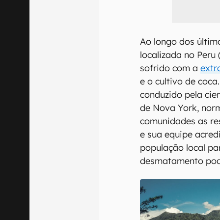
Ao longo dos últim
localizada no Peru 
sofrido com a
extr
e o cultivo de coc
conduzido pela cie
de Nova York, nor
comunidades as re
e sua equipe acre
população local pa
desmatamento pode 