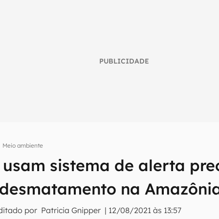
PUBLICIDADE
Meio ambiente
 usam sistema de alerta pre
umo inteligente do mundo tech!
tter do Canaltech e receba notícias e reviews sobre tecnologia 
 desmatamento na Amazôni
ditado por
Patricia Gnipper
|
12/08/2021 às 13:57