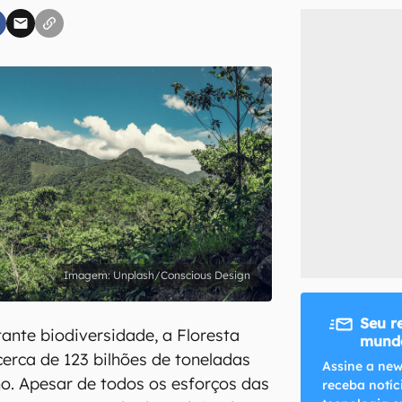
inscreva-se
li, aceito e concordo com os
Termos de Uso e Política de Privacidade do Ca
Unplash/Conscious Design
Seu r
ante biodiversidade, a Floresta
mundo
rca de 123 bilhões de toneladas
Assine a new
o. Apesar de todos os esforços das
receba notíc