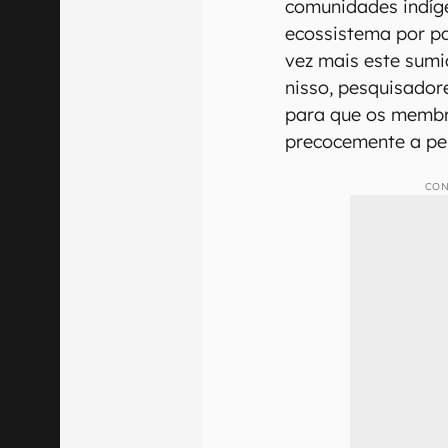
comunidades indíg
ecossistema por p
vez mais este sum
nisso, pesquisador
para que os memb
precocemente a per
CON