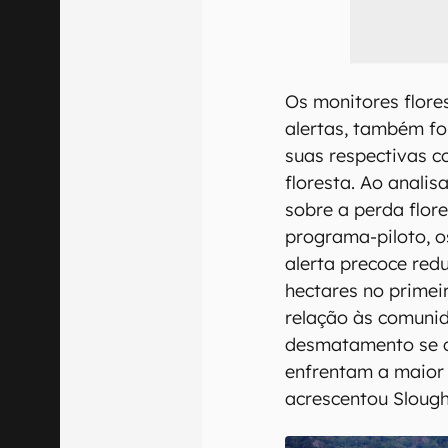
Os monitores flore
alertas, também fo
suas respectivas c
floresta. Ao anali
sobre a perda flor
programa-piloto, 
alerta precoce redu
hectares no primei
relação às comunid
desmatamento se 
enfrentam a maior 
acrescentou Slough