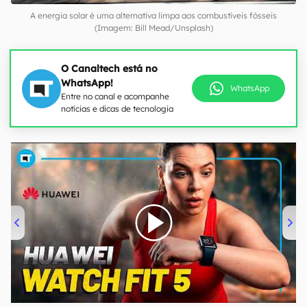
A energia solar é uma alternativa limpa aos combustíveis fósseis
(Imagem: Bill Mead/Unsplash)
O Canaltech está no
WhatsApp!
WhatsApp
Entre no canal e acompanhe
notícias e dicas de tecnologia
00:00
/
04:51