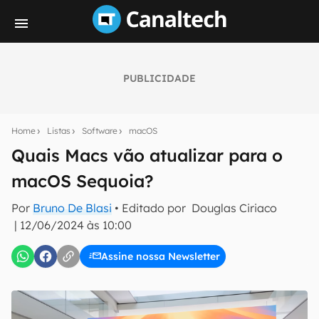
PUBLICIDADE
Seu resumo inteligente do mundo tech!
Assine a newsletter do Canaltech e receba
Home
Listas
Software
macOS
notícias e reviews sobre tecnologia em primeira
mão.
Quais Macs vão atualizar para o
macOS Sequoia?
E-mail
Por
Bruno De Blasi
• Editado por
Douglas Ciriaco
|
12/06/2024 às 10:00
inscreva-se
Assine nossa Newsletter
Confirmo que li, aceito e concordo com os
Termos de
Uso e Política de Privacidade do Canaltech.