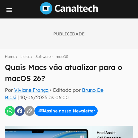
PUBLICIDADE
Seu resumo inteligente do mundo tech!
Assine a newsletter do Canaltech e receba
Home
Listas
Software
macOS
notícias e reviews sobre tecnologia em primeira
mão.
Quais Macs vão atualizar para o
macOS 26?
E-mail
Por
Viviane França
• Editado por
Bruno De
Blasi
|
10/06/2025 às 06:00
inscreva-se
Assine nossa Newsletter
Confirmo que li, aceito e concordo com os
Termos de
Uso e Política de Privacidade do Canaltech.