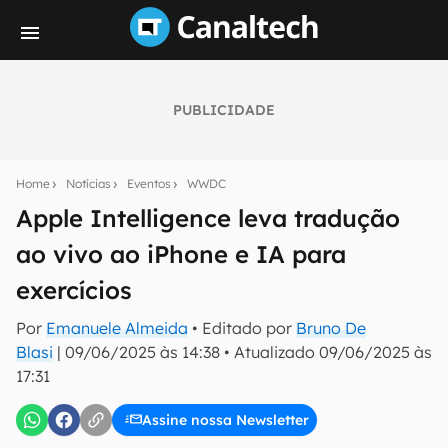
PUBLICIDADE
Seu resumo inteligente do mundo tech!
Assine a newsletter do Canaltech e receba
Home
Notícias
Eventos
WWDC
notícias e reviews sobre tecnologia em primeira
mão.
Apple Intelligence leva tradução
ao vivo ao iPhone e IA para
E-mail
exercícios
Por
Emanuele Almeida
• Editado por
Bruno De
inscreva-se
Blasi
|
09/06/2025 às 14:38
•
Atualizado
09/06/2025 às
17:31
Confirmo que li, aceito e concordo com os
Termos de
Uso e Política de Privacidade do Canaltech.
Assine nossa Newsletter