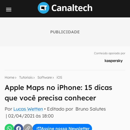
PUBLICIDADE
Seu resumo inteligente do mundo tech!
Assine a newsletter do Canaltech e receba
Conteúdo apoiado por
notícias e reviews sobre tecnologia em primeira
mão.
E-mail
Home
Tutoriais
Software
iOS
Apple Maps no iPhone: 15 dicas
que você precisa conhecer
inscreva-se
Por
Lucas Wetten
• Editado por
Bruno Salutes
|
02/04/2021 às 18:00
Confirmo que li, aceito e concordo com os
Termos de
Uso e Política de Privacidade do Canaltech.
Assine nossa Newsletter