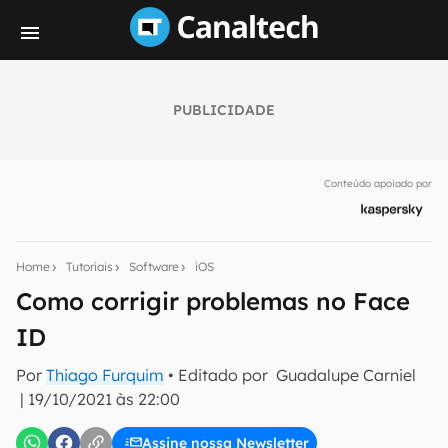
PUBLICIDADE
Seu resumo inteligente do mundo tech!
Assine a newsletter do Canaltech e receba
Conteúdo apoiado por
notícias e reviews sobre tecnologia em primeira
mão.
E-mail
Home
Tutoriais
Software
iOS
Como corrigir problemas no Face
ID
inscreva-se
Por
Thiago Furquim
• Editado por
Guadalupe Carniel
|
19/10/2021 às 22:00
Confirmo que li, aceito e concordo com os
Termos de
Uso e Política de Privacidade do Canaltech.
Assine nossa Newsletter