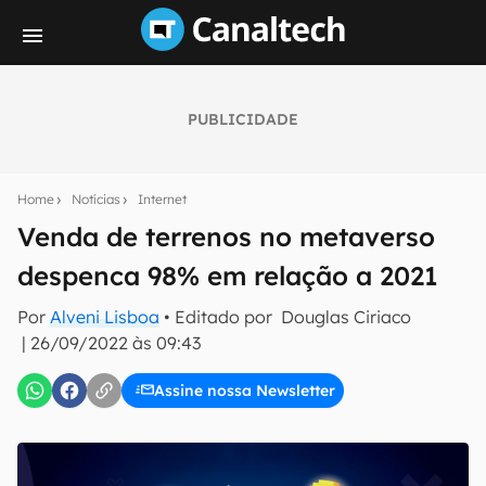
PUBLICIDADE
Seu resumo inteligente do mundo tech!
Assine a newsletter do Canaltech e receba
Home
Notícias
Internet
notícias e reviews sobre tecnologia em primeira
mão.
Venda de terrenos no metaverso
despenca 98% em relação a 2021
E-mail
Por
Alveni Lisboa
• Editado por
Douglas Ciriaco
|
26/09/2022 às 09:43
inscreva-se
Assine nossa Newsletter
Confirmo que li, aceito e concordo com os
Termos de
Uso e Política de Privacidade do Canaltech.