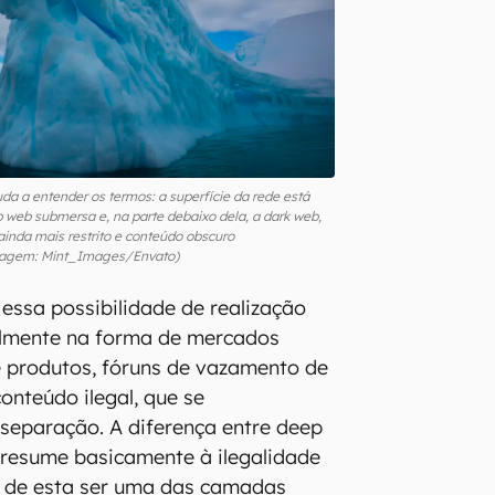
da a entender os termos: a superfície da rede está
 web submersa e, na parte debaixo dela, a dark web,
inda mais restrito e conteúdo obscuro
agem: Mint_Images/Envato)
 essa possibilidade de realização
palmente na forma de mercados
e produtos, fóruns de vazamento de
onteúdo ilegal, que se
separação. A diferença entre deep
 resume basicamente à ilegalidade
o de esta ser uma das camadas