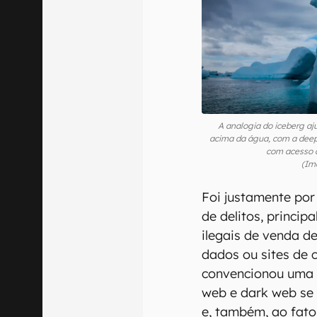
A analogia do iceberg aju
acima da água, com a deep
com acesso a
(Im
Foi justamente por
de delitos, princi
ilegais de venda d
dados ou sites de c
convencionou uma 
web e dark web se
e, também, ao fat