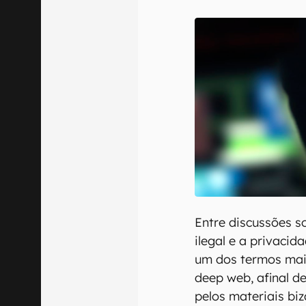
E-mail
Confirmo que 
Entre discussões s
ilegal e a privacid
um dos termos mais
deep web, afinal de
pelos materiais bi