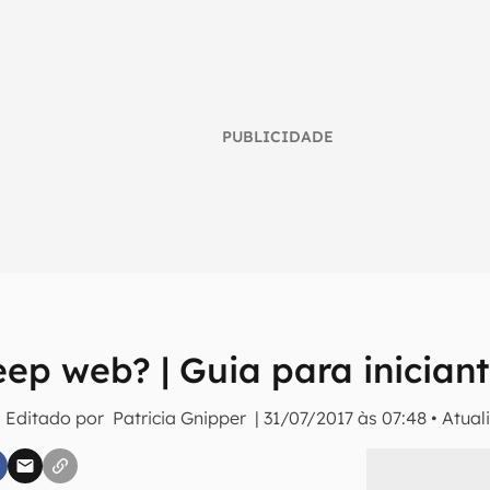
PUBLICIDADE
ep web? | Guia para inician
umo inteligente do mundo tech!
 Editado por
Patricia Gnipper
|
31/07/2017 às 07:48
•
Atual
tter do Canaltech e receba notícias e reviews sobre tecnologia 