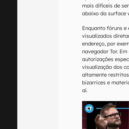
mais difíceis de s
abaixo da surface 
Enquanto fóruns e
visualizados diret
endereço, por exem
navegador Tor. Em 
autorizações espe
visualização dos c
altamente restrito
bizarrices e mater
aí.