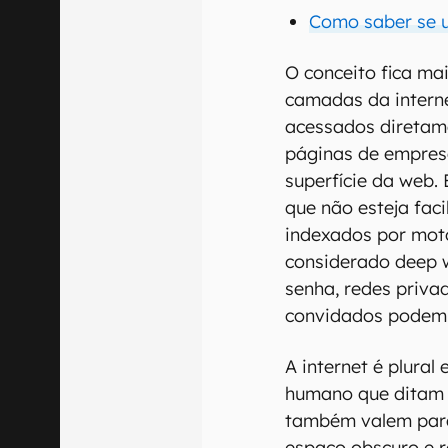
Como saber se u
O conceito fica m
camadas da intern
acessados diretam
páginas de empresa
superfície da web.
que não esteja fac
indexados por mot
considerado deep 
senha, redes privad
convidados podem s
A internet é plura
humano que ditam o
também valem par
espaço obscuro e r