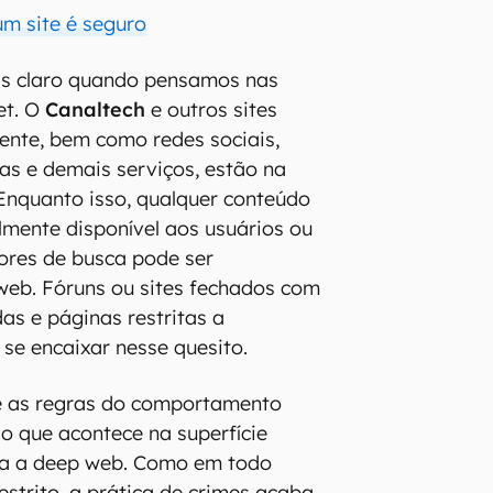
m site é seguro
ais claro quando pensamos nas
et. O
Canaltech
e outros sites
ente, bem como redes sociais,
s e demais serviços, estão na
 Enquanto isso, qualquer conteúdo
ilmente disponível aos usuários ou
ores de busca pode ser
web. Fóruns ou sites fechados com
as e páginas restritas a
e encaixar nesse quesito.
l e as regras do comportamento
 que acontece na superfície
a a deep web. Como em todo
estrito, a prática de crimes acaba