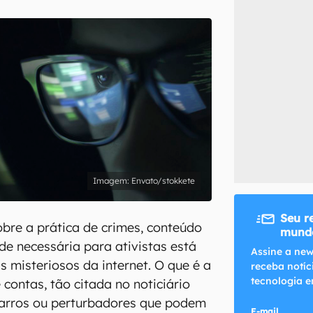
inscreva-se
li, aceito e concordo com os
Termos de Uso e Política de Privacidade do Ca
Envato/stokkete
Seu r
obre a prática de crimes, conteúdo
mundo
ade necessária para ativistas está
Assine a new
 misteriosos da internet. O que é a
receba notíc
tecnologia e
 contas, tão citada no noticiário
zarros ou perturbadores que podem
E-mail