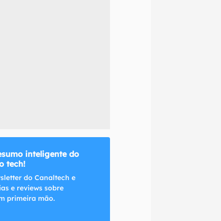
naltech.
esumo inteligente do
 tech!
sletter do Canaltech e
ias e reviews sobre
m primeira mão.