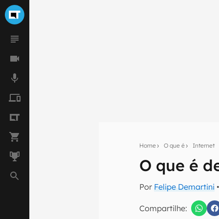
Home
O que é
Internet
O que é de
Seu res
Por
Felipe Demartini
•
Assine a newsle
mão.
Compartilhe: