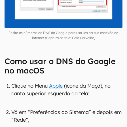
Insira os números do DNS do Google para usá-los na sua conexão de
internet (Captura de tela: Caio Carvalho)
Como usar o DNS do Google
no macOS
Clique no Menu
Apple
(ícone da Maçã), no
canto superior esquerdo da tela;
Vá em “Preferências do Sistema” e depois em
“Rede”;