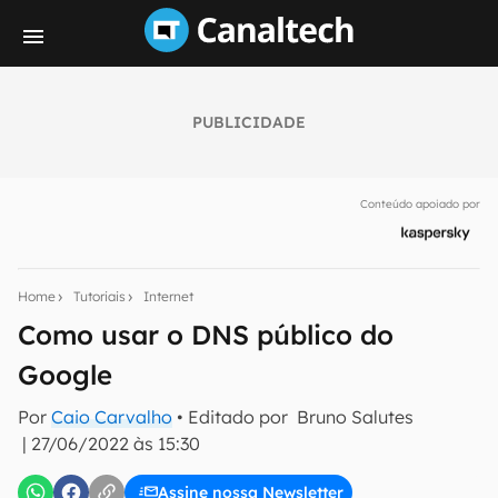
PUBLICIDADE
Seu resumo inteligente do mundo tech!
Assine a newsletter do Canaltech e receba
Conteúdo apoiado por
notícias e reviews sobre tecnologia em primeira
mão.
E-mail
Home
Tutoriais
Internet
Como usar o DNS público do
Google
inscreva-se
Por
Caio Carvalho
• Editado por
Bruno Salutes
|
27/06/2022 às 15:30
Confirmo que li, aceito e concordo com os
Termos de
Uso e Política de Privacidade do Canaltech.
Assine nossa Newsletter