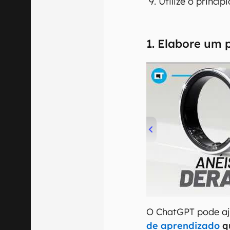
Utilize o princí
1. Elabore um 
00:00
/
21:11
O ChatGPT pode aj
de aprendizado
q