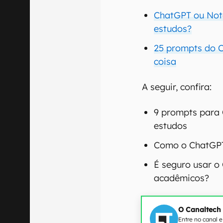
ChatGPT ou Not
estudos?
25 prompts do 
coisa
A seguir, confira:
9 prompts para 
estudos
Como o ChatGPT
É seguro usar o
acadêmicos?
O Canaltech
Entre no canal 