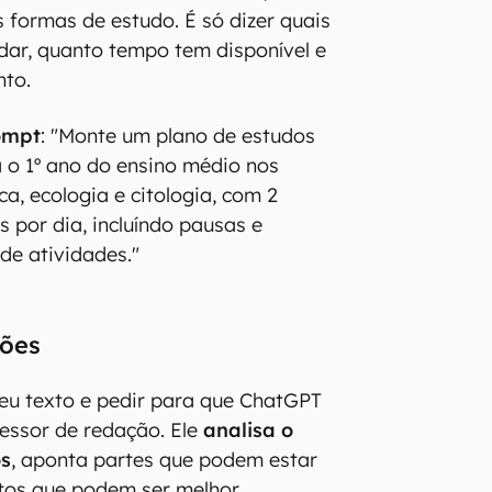
s formas de estudo. É só dizer quais
dar, quanto tempo tem disponível e
nto.
ompt
: "Monte um plano de estudos
a o 1º ano do ensino médio nos
a, ecologia e citologia, com 2
s por dia, incluíndo pausas e
 de atividades."
ções
eu texto e pedir para que ChatGPT
essor de redação. Ele
analisa o
os
, aponta partes que podem estar
tos que podem ser melhor