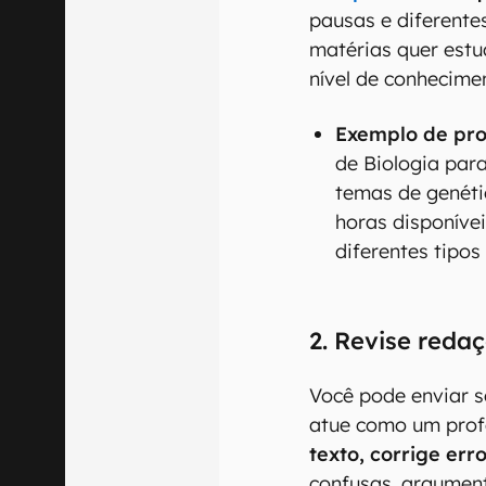
pausas e diferente
matérias quer estu
nível de conhecime
Exemplo de pr
de Biologia par
temas de genétic
horas disponívei
diferentes tipos
2. Revise reda
Você pode enviar s
atue como um prof
texto, corrige err
confusas, argumen