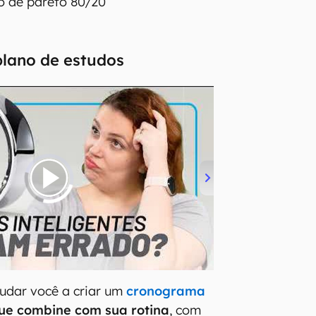
pio de pareto 80/20
plano de estudos
udar você a criar um
cronograma
ue combine com sua rotina
, com