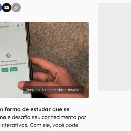
inscreva-se
li, aceito e concordo com os
Termos de Uso e Política de Privacidade do Ca
Sanket Mishra/Unsplash
ma
forma de estudar que se
tmo
e desafia seu conhecimento por
interativas. Com ele, você pode