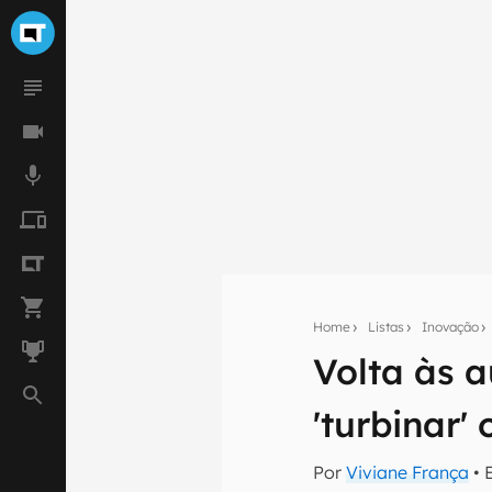
Home
Listas
Inovação
Volta às 
Seu res
'turbinar'
Assine a newsle
mão.
Por
Viviane França
• 