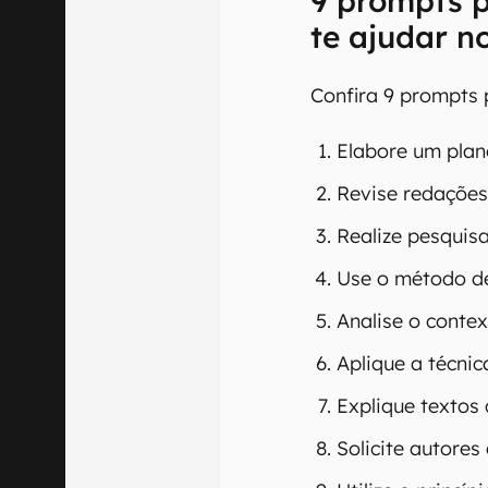
9 prompts 
te ajudar n
Confira 9 prompts
Elabore um plan
Revise redaçõe
Realize pesquis
Use o método de
Analise o contex
Aplique a técni
Explique textos
Solicite autores