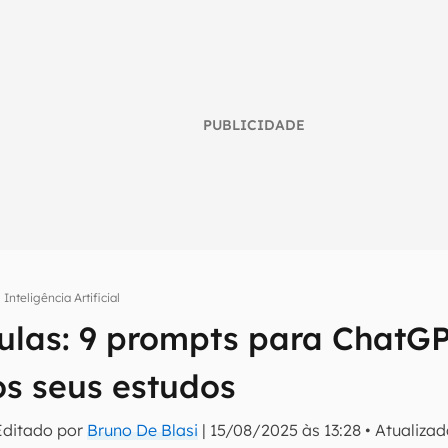
PUBLICIDADE
Inteligência Artificial
aulas: 9 prompts para ChatG
umo inteligente do mundo tech!
 os seus estudos
tter do Canaltech e receba notícias e reviews sobre tecnologia 
Editado por
Bruno De Blasi
|
15/08/2025 às 13:28
•
Atualiza