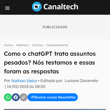
PUBLICIDADE
Seu resumo inteligente do mundo tech!
Assine a newsletter do Canaltech e receba
Home
Matérias
Ciência
Comportamento
notícias e reviews sobre tecnologia em primeira
mão.
Como o chatGPT trata assuntos
pesados? Nós testamos e essas
E-mail
foram as respostas
Por
Nathan Vieira
• Editado por
Luciana Zaramela
inscreva-se
|
14/05/2023 às 08:00
Assine nossa Newsletter
Confirmo que li, aceito e concordo com os
Termos de
Uso e Política de Privacidade do Canaltech.