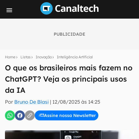
PUBLICIDADE
Seu resumo inteligente do mundo tech!
Assine a newsletter do Canaltech e receba
Home
Listas
Inovação
Inteligência Artificial
notícias e reviews sobre tecnologia em primeira
mão.
O que os brasileiros mais fazem no
ChatGPT? Veja os principais usos
E-mail
da IA
Por
Bruno De Blasi
|
12/08/2025 às 14:25
inscreva-se
Assine nossa Newsletter
Confirmo que li, aceito e concordo com os
Termos de
Uso e Política de Privacidade do Canaltech.