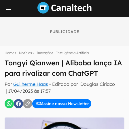
PUBLICIDADE
Seu resumo inteligente do mundo tech!
Assine a newsletter do Canaltech e receba
Home
Notícias
Inovação
Inteligência Artificial
notícias e reviews sobre tecnologia em primeira
mão.
Tongyi Qianwen | Alibaba lança IA
para rivalizar com ChatGPT
E-mail
Por
Guilherme Haas
• Editado por
Douglas Ciriaco
|
17/04/2023 às 17:57
inscreva-se
Assine nossa Newsletter
Confirmo que li, aceito e concordo com os
Termos de
Uso e Política de Privacidade do Canaltech.