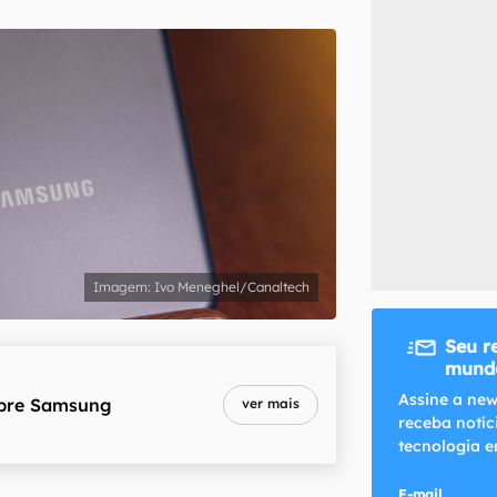
inscreva-se
li, aceito e concordo com os
Termos de Uso e Política de Privacidade do Ca
Ivo Meneghel/Canaltech
Seu r
mundo
Assine a new
bre
Samsung
ver mais
receba notíc
tecnologia e
E-mail