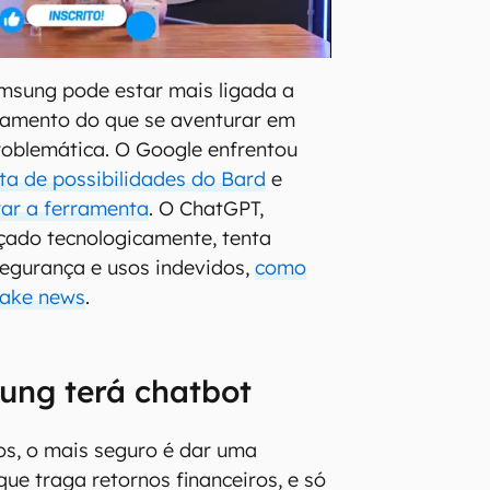
msung pode estar mais ligada a
ramento do que se aventurar em
oblemática. O Google enfrentou
lta de possibilidades do Bard
e
rar a ferramenta
. O ChatGPT,
ado tecnologicamente, tenta
segurança e usos indevidos,
como
fake news
.
ung terá chatbot
os, o mais seguro é dar uma
 que traga retornos financeiros, e só