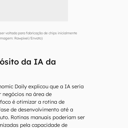
er voltada para fabricação de chips inicialmente
Imagem: Rawpixel/Envato)
ósito da IA da
nomic Daily explicou que a IA seria
r negócios na área de
foco é otimizar a rotina de
fase de desenvolvimento até a
duto. Rotinas manuais poderiam ser
imizadas pela capacidade de