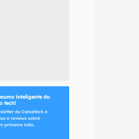
naltech.
esumo inteligente do
 tech!
sletter do Canaltech e
ias e reviews sobre
m primeira mão.