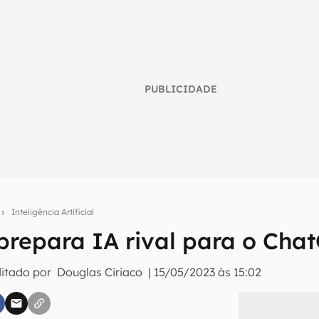
PUBLICIDADE
o
Inteligência Artificial
repara IA rival para o Cha
umo inteligente do mundo tech!
ditado por
Douglas Ciriaco
|
15/05/2023 às 15:02
tter do Canaltech e receba notícias e reviews sobre tecnologia 