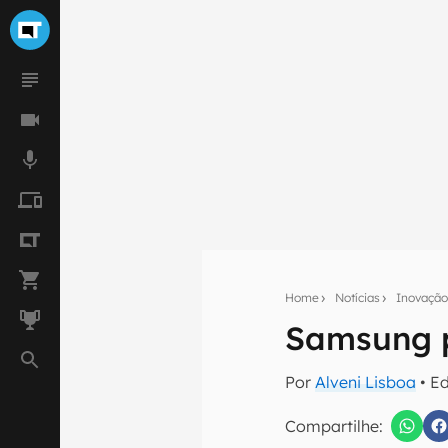
Home
Notícias
Inovaçã
Samsung p
Seu res
Por
Alveni Lisboa
• E
Assine a newsle
mão.
Compartilhe: