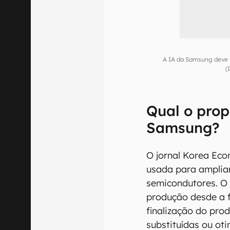
A IA da Samsung deve s
(
Qual o prop
Samsung?
O jornal Korea Eco
usada para amplia
semicondutores. O 
produção desde a 
finalização do pro
substituídas ou ot