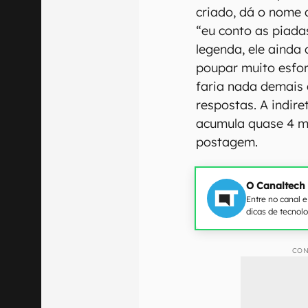
criado, dá o nome d
“eu conto as piada
legenda, ele aind
poupar muito esforç
faria nada demais 
respostas. A indire
acumula quase 4 mi
postagem.
O Canaltech
Entre no canal 
dicas de tecnol
CON