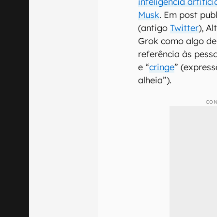
inteligência artific
Musk
. Em post pub
(antigo
Twitter
), A
Grok como algo d
referência às pess
e “
cringe
” (expres
alheia”).
CON