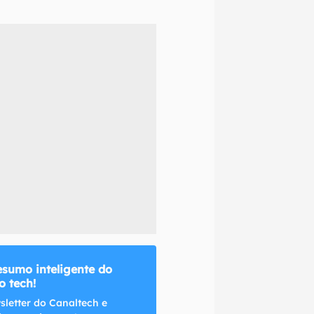
naltech.
esumo inteligente do
 tech!
sletter do Canaltech e