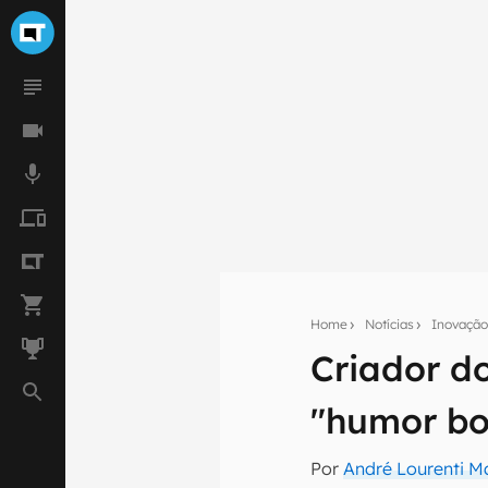
Home
Notícias
Inovaçã
Criador d
Seu res
Assine a newsle
"humor bo
mão.
E-mail
Por
André Lourenti 