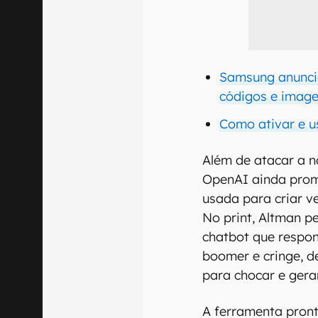
Samsung anuncia
códigos e imag
Como ativar e u
Além de atacar a n
OpenAI ainda pro
usada para criar v
No print, Altman p
chatbot que respo
boomer e cringe, 
para chocar e gerar
A ferramenta pron