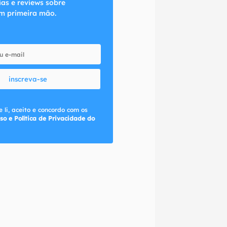
ias e reviews sobre
m primeira mão.
inscreva-se
 li, aceito e concordo com os
so e Política de Privacidade do