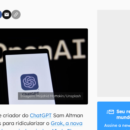
inscreva-se
li, aceito e concordo com os
Termos de Uso e Política de Privacidade do Ca
Mojahid Mottakin/Unsplash
Seu r
 criador do
ChatGPT
Sam Altman
mundo
 para ridicularizar o
Grok, a nova
Assine a new