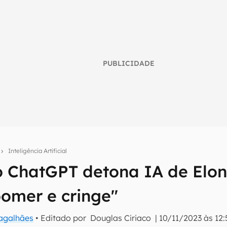
PUBLICIDADE
o
Inteligência Artificial
o ChatGPT detona IA de Elon
umo inteligente do mundo tech!
tter do Canaltech e receba notícias e reviews sobre tecnologia 
omer e cringe"
Magalhães
• Editado por
Douglas Ciriaco
|
10/11/2023 às 12: