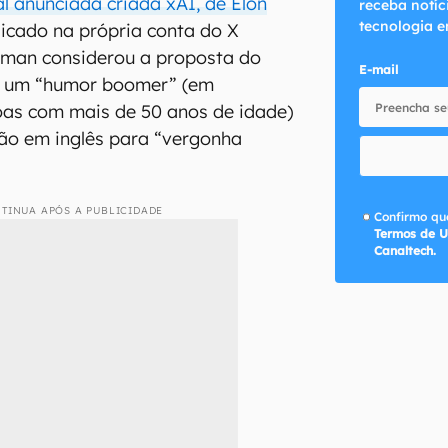
ial anunciada criada xAI, de Elon
receba notíc
tecnologia e
licado na própria conta do X
ltman considerou a proposta do
E-mail
e um “humor boomer” (em
oas com mais de 50 anos de idade)
são em inglês para “vergonha
TINUA APÓS A PUBLICIDADE
Confirmo que
Termos de U
Canaltech.