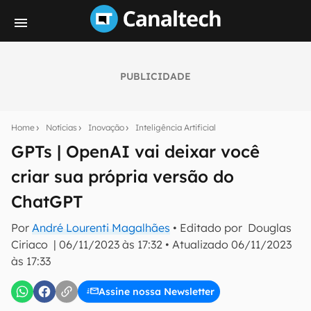
PUBLICIDADE
Seu resumo inteligente do mundo tech!
Assine a newsletter do Canaltech e receba
Home
Notícias
Inovação
Inteligência Artificial
notícias e reviews sobre tecnologia em primeira
mão.
GPTs | OpenAI vai deixar você
criar sua própria versão do
E-mail
ChatGPT
Por
André Lourenti Magalhães
• Editado por
Douglas
inscreva-se
Ciriaco
|
06/11/2023 às 17:32
•
Atualizado
06/11/2023
às 17:33
Confirmo que li, aceito e concordo com os
Termos de
Uso e Política de Privacidade do Canaltech.
Assine nossa Newsletter