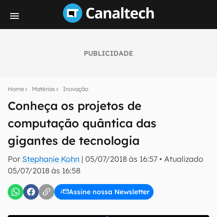
PUBLICIDADE
Seu resumo inteligente do mundo tech!
Assine a newsletter do Canaltech e receba
Home
Matérias
Inovação
notícias e reviews sobre tecnologia em primeira
mão.
Conheça os projetos de
computação quântica das
E-mail
gigantes de tecnologia
Por
Stephanie Kohn
|
05/07/2018 às 16:57
•
Atualizado
inscreva-se
05/07/2018 às 16:58
Assine nossa Newsletter
Confirmo que li, aceito e concordo com os
Termos de
Uso e Política de Privacidade do Canaltech.