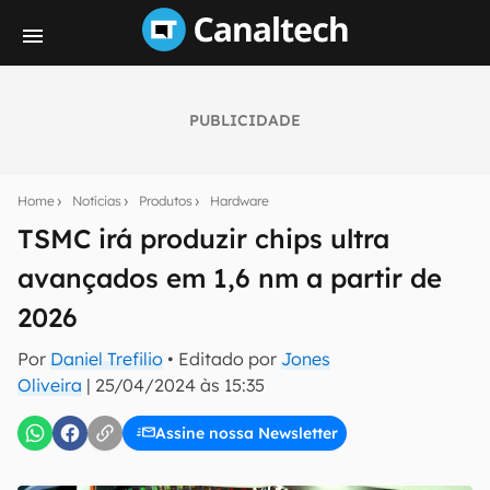
PUBLICIDADE
Seu resumo inteligente do mundo tech!
Assine a newsletter do Canaltech e receba
Home
Notícias
Produtos
Hardware
notícias e reviews sobre tecnologia em primeira
mão.
TSMC irá produzir chips ultra
avançados em 1,6 nm a partir de
E-mail
2026
Por
Daniel Trefilio
• Editado por
Jones
inscreva-se
Oliveira
|
25/04/2024 às 15:35
Assine nossa Newsletter
Confirmo que li, aceito e concordo com os
Termos de
Uso e Política de Privacidade do Canaltech.