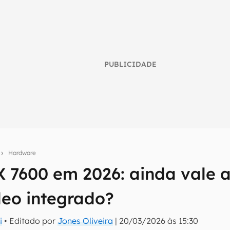
PUBLICIDADE
s
Hardware
 7600 em 2026: ainda vale 
umo inteligente do mundo tech!
deo integrado?
tter do Canaltech e receba notícias e reviews sobre tecnologia 
i
• Editado por
Jones Oliveira
|
20/03/2026 às 15:30