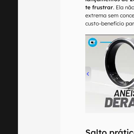
te frustrar
. Ela nã
extrema sem conce
custo-benefício pa
00:00
/
21:11
Salto práti