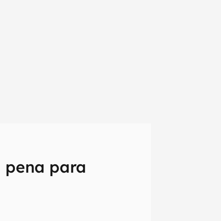
a pena para
em primeira