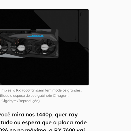
simples, a RX 7600 também tem modelos grandes,
ifique o espaço de seu gabinete (Imagem:
Gigabyte/Reprodução)
você mira nos 1440p, quer ray
 tudo ou espera que a placa rode
026 no no máximo, a RX 7600 vai