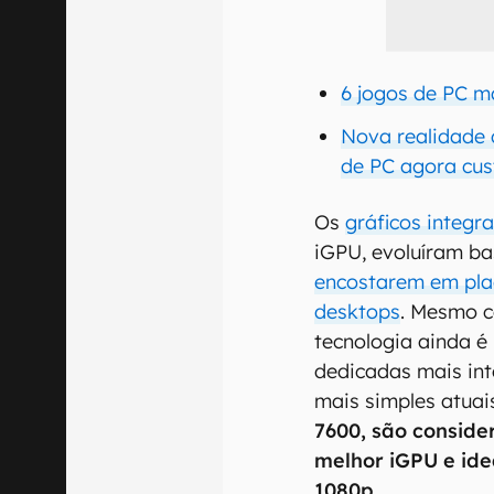
6 jogos de PC m
Nova realidade 
de PC agora cu
Os
gráficos integr
iGPU, evoluíram ba
encostarem em pla
desktops
. Mesmo c
tecnologia ainda é
dedicadas mais in
mais simples atuai
7600, são conside
melhor iGPU e id
1080p
.