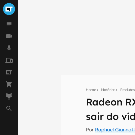
Home
Matérias
Produto
Radeon RX
Seu res
sair do ví
Assine a newsle
mão.
Por
Raphael Giannott