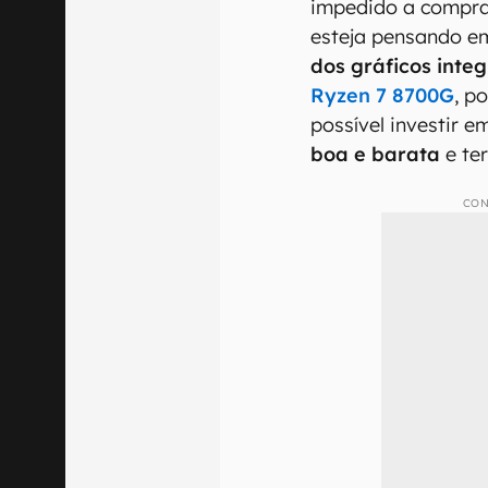
impedido a compra
esteja pensando 
dos gráficos int
Ryzen 7 8700G
, p
possível investir 
boa e barata
e te
CON