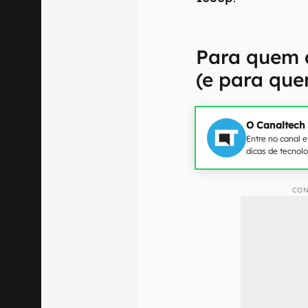
Para quem a
(e para que
O Canaltech
Entre no canal 
dicas de tecnol
CON