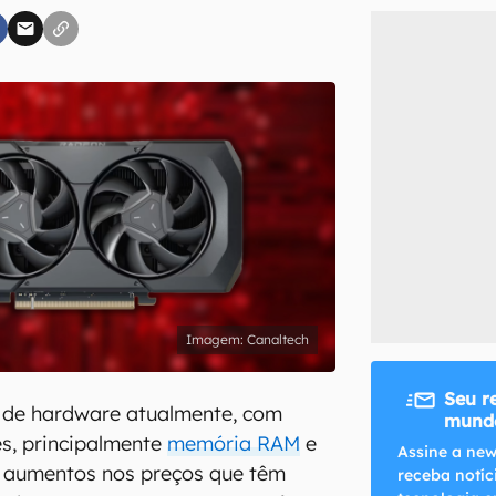
inscreva-se
li, aceito e concordo com os
Termos de Uso e Política de Privacidade do Ca
Canaltech
Seu r
 de hardware atualmente, com
mundo
s, principalmente
memória RAM
e
Assine a new
m aumentos nos preços que têm
receba notíc