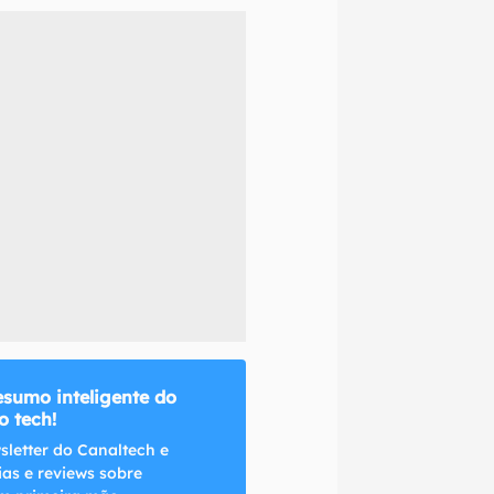
naltech.
esumo inteligente do
 tech!
sletter do Canaltech e
ias e reviews sobre