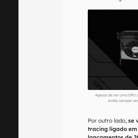
Apesar de ser uma GPU 
então sempre ver
Por outro lado,
se 
tracing ligado em
lançamentos de 2