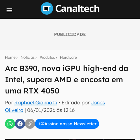
PUBLICIDADE
Seu resumo inteligente do mundo tech!
Assine a newsletter do Canaltech e receba
Home
Notícias
Produtos
Hardware
notícias e reviews sobre tecnologia em primeira
mão.
Arc B390, nova iGPU high-end da
Intel, supera AMD e encosta em
E-mail
uma RTX 4050
Por
Raphael Giannotti
• Editado por
Jones
inscreva-se
Oliveira
|
06/01/2026 às 12:16
Assine nossa Newsletter
Confirmo que li, aceito e concordo com os
Termos de
Uso e Política de Privacidade do Canaltech.