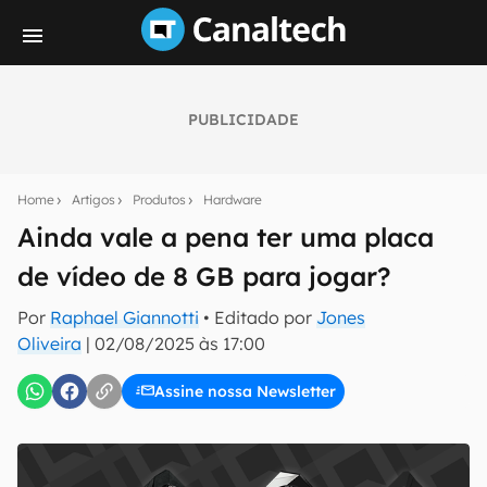
PUBLICIDADE
Seu resumo inteligente do mundo tech!
Assine a newsletter do Canaltech e receba
Home
Artigos
Produtos
Hardware
notícias e reviews sobre tecnologia em primeira
mão.
Ainda vale a pena ter uma placa
de vídeo de 8 GB para jogar?
E-mail
Por
Raphael Giannotti
• Editado por
Jones
Oliveira
|
02/08/2025 às 17:00
inscreva-se
Assine nossa Newsletter
Confirmo que li, aceito e concordo com os
Termos de
Uso e Política de Privacidade do Canaltech.