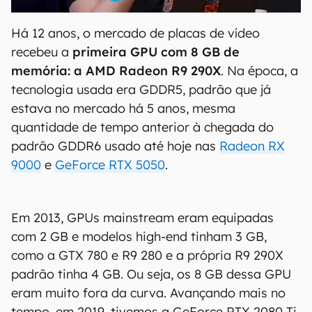
Há 12 anos, o mercado de placas de vídeo
recebeu a
primeira GPU com 8 GB de
memória: a AMD Radeon R9 290X
. Na época, a
tecnologia usada era GDDR5, padrão que já
estava no mercado há 5 anos, mesma
quantidade de tempo anterior à chegada do
padrão GDDR6 usado até hoje nas
Radeon RX
9000
e
GeForce RTX 5050
.
Em 2013, GPUs mainstream eram equipadas
com 2 GB e modelos high-end tinham 3 GB,
como a GTX 780 e R9 280 e a própria R9 290X
padrão tinha 4 GB. Ou seja, os 8 GB dessa GPU
eram muito fora da curva. Avançando mais no
tempo, em 2019, tivemos a GeForce RTX 2080 Ti