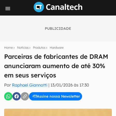
PUBLICIDADE
Seu resumo inteligente do mundo tech!
Assine a newsletter do Canaltech e receba
Home
Notícias
Produtos
Hardware
notícias e reviews sobre tecnologia em primeira
mão.
Parceiras de fabricantes de DRAM
anunciaram aumento de até 30%
E-mail
em seus serviços
Por
Raphael Giannotti
|
13/01/2026 às 17:30
inscreva-se
Assine nossa Newsletter
Confirmo que li, aceito e concordo com os
Termos de
Uso e Política de Privacidade do Canaltech.