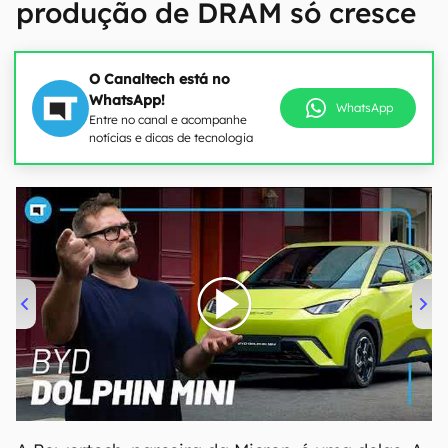
produção de DRAM só cresce
O Canaltech está no
WhatsApp!
WhatsApp
Entre no canal e acompanhe
notícias e dicas de tecnologia
00:00
/
04:07