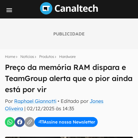
PUBLICIDADE
Seu resumo inteligente do mundo tech!
Assine a newsletter do Canaltech e receba
Home
Notícias
Produtos
Hardware
notícias e reviews sobre tecnologia em primeira
mão.
Preço da memória RAM dispara e
TeamGroup alerta que o pior ainda
E-mail
está por vir
Por
Raphael Giannotti
• Editado por
Jones
inscreva-se
Oliveira
|
02/12/2025 às 14:35
Assine nossa Newsletter
Confirmo que li, aceito e concordo com os
Termos de
Uso e Política de Privacidade do Canaltech.