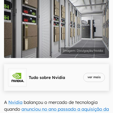
Divulgação/Nvidia
Tudo sobre
Nvidia
ver mais
A
Nvidia
balançou o mercado de tecnologia
quando
anunciou no ano passado a aquisição da