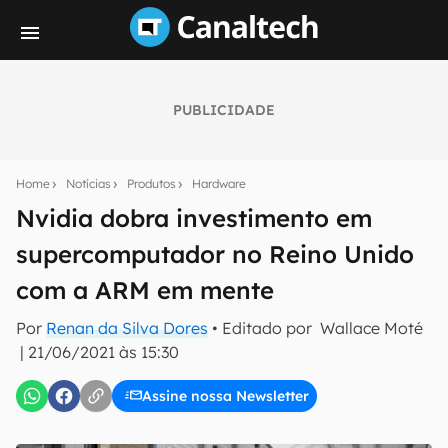
PUBLICIDADE
Seu resumo inteligente do mundo tech!
Assine a newsletter do Canaltech e receba
Home
Notícias
Produtos
Hardware
notícias e reviews sobre tecnologia em primeira
mão.
Nvidia dobra investimento em
supercomputador no Reino Unido
E-mail
com a ARM em mente
Por
Renan da Silva Dores
• Editado por
Wallace Moté
inscreva-se
|
21/06/2021 às 15:30
Assine nossa Newsletter
Confirmo que li, aceito e concordo com os
Termos de
Uso e Política de Privacidade do Canaltech.