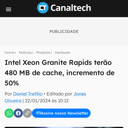
PUBLICIDADE
Seu resumo inteligente do mundo tech!
Assine a newsletter do Canaltech e receba
Home
Notícias
Produtos
Hardware
notícias e reviews sobre tecnologia em primeira
mão.
Intel Xeon Granite Rapids terão
480 MB de cache, incremento de
E-mail
50%
Por
Daniel Trefilio
• Editado por
Jones
inscreva-se
Oliveira
|
22/01/2024 às 10:12
Assine nossa Newsletter
Confirmo que li, aceito e concordo com os
Termos de
Uso e Política de Privacidade do Canaltech.