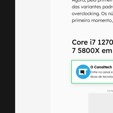
das variantes padr
overclocking. Os 
primeiro momento, 
Core i7 12
7 5800X em
O Canaltech
Entre no canal 
dicas de tecnol
CON