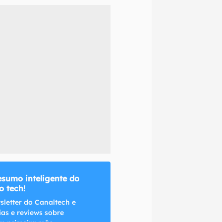
naltech.
esumo inteligente do
 tech!
sletter do Canaltech e
ias e reviews sobre