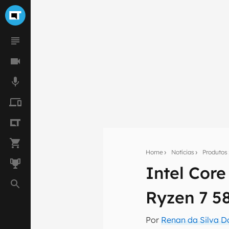
Home
Notícias
Produtos
Intel Cor
Seu res
Ryzen 7 5
Assine a newsle
mão.
Por
Renan da Silva D