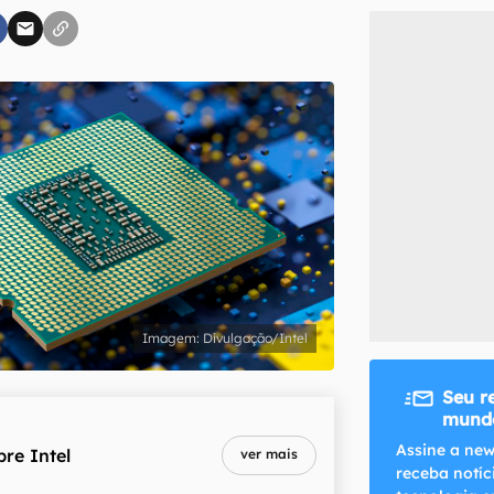
inscreva-se
li, aceito e concordo com os
Termos de Uso e Política de Privacidade do Ca
Divulgação/Intel
Seu r
mundo
Assine a new
bre
Intel
ver mais
receba notíc