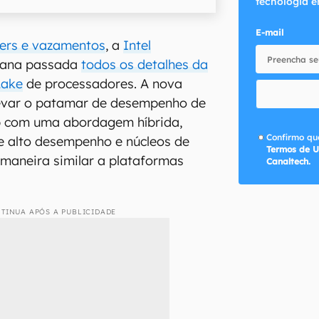
tecnologia e
E-mail
sers e vazamentos
, a
Intel
mana passada
todos os detalhes da
Lake
de processadores. A nova
levar o patamar de desempenho de
 com uma abordagem híbrida,
Confirmo que
e alto desempenho e núcleos de
Termos de U
maneira similar a plataformas
Canaltech.
TINUA APÓS A PUBLICIDADE