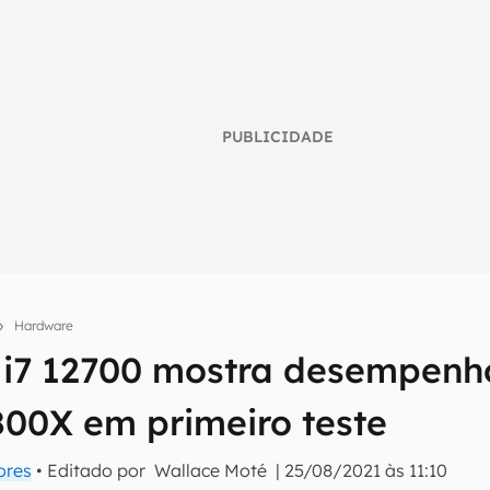
PUBLICIDADE
Hardware
e i7 12700 mostra desempenho
umo inteligente do mundo tech!
800X em primeiro teste
tter do Canaltech e receba notícias e reviews sobre tecnologia 
ores
• Editado por
Wallace Moté
|
25/08/2021 às 11:10