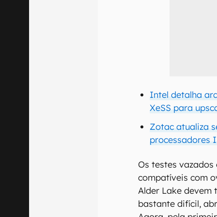
Intel detalha ar
XeSS para upsca
Zotac atualiza 
processadores I
Os testes vazados 
compatíveis com ov
Alder Lake devem t
bastante difícil, a
Agora, pela primei