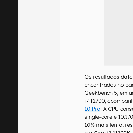
Os resultados data
encontrados no ba
Geekbench 5, em 
i7 12700, acompan
10 Pro
. A CPU cons
single-core e 10.1
10% mais lento, re
e o Core i7 11700K.