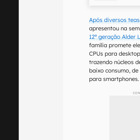
Após diversos tea
apresentou na se
12ª geração Alder 
família promete e
CPUs para desktop
trazendo núcleos d
baixo consumo, de 
para smartphones.
CON