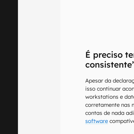
É preciso t
consistente
Apesar da declaraç
isso continuar aco
workstations e dat
corretamente nas m
contas de nada adi
software
compatív