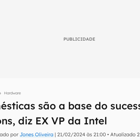
PUBLICIDADE
Hardware
umo inteligente do mundo tech!
sticas são a base do suces
tter do Canaltech e receba notícias e reviews sobre tecnologia 
ns, diz EX VP da Intel
tado por
Jones Oliveira
|
21/02/2024 às 21:00
•
Atualizado
2