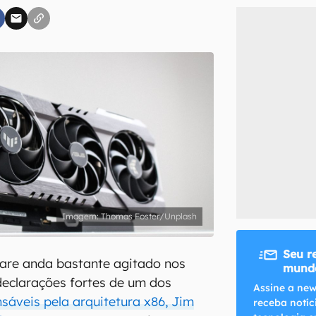
inscreva-se
li, aceito e concordo com os
Termos de Uso e Política de Privacidade do Ca
Thomas Foster/Unplash
Seu r
re anda bastante agitado nos
mundo
declarações fortes de um dos
Assine a new
sáveis pela arquitetura x86, Jim
receba notíc