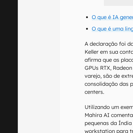
O que é IA gene
O que é uma li
A declaração foi d
Keller em sua cont
afirma que as plac
GPUs RTX, Radeon 
varejo, são de ext
consolidação das p
centers.
Utilizando um exem
Mahira AI comenta
pequenas da Índia
workstation para t