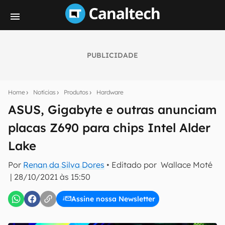
PUBLICIDADE
Seu resumo inteligente do mundo tech!
Assine a newsletter do Canaltech e receba
Home
Notícias
Produtos
Hardware
notícias e reviews sobre tecnologia em primeira
mão.
ASUS, Gigabyte e outras anunciam
placas Z690 para chips Intel Alder
E-mail
Lake
Por
Renan da Silva Dores
• Editado por
Wallace Moté
inscreva-se
|
28/10/2021 às 15:50
Assine nossa Newsletter
Confirmo que li, aceito e concordo com os
Termos de
Uso e Política de Privacidade do Canaltech.