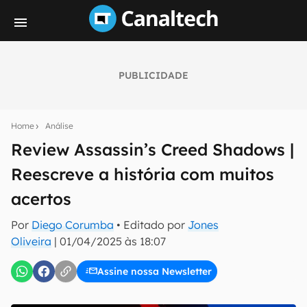
PUBLICIDADE
Seu resumo inteligente do mundo tech!
Assine a newsletter do Canaltech e receba
Home
Análise
notícias e reviews sobre tecnologia em primeira
mão.
Review Assassin’s Creed Shadows |
Reescreve a história com muitos
E-mail
acertos
Por
Diego Corumba
• Editado por
Jones
inscreva-se
Oliveira
|
01/04/2025 às 18:07
Assine nossa Newsletter
Confirmo que li, aceito e concordo com os
Termos de
Uso e Política de Privacidade do Canaltech.