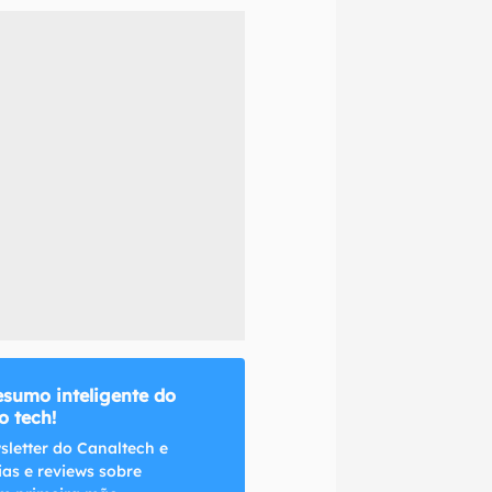
naltech.
esumo inteligente do
 tech!
sletter do Canaltech e
ias e reviews sobre