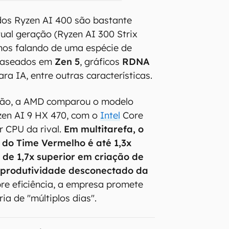
dos Ryzen AI 400 são bastante
ual geração (Ryzen AI 300 Strix
amos falando de uma espécie de
 baseados em
Zen 5
, gráficos
RDNA
ra IA, entre outras características.
ção, a AMD comparou o modelo
yzen AI 9 HX 470, com o
Intel
Core
r CPU da rival.
Em multitarefa, o
do Time Vermelho é até 1,3x
 de 1,7x superior em criação de
 produtividade desconectado da
bre eficiência, a empresa promete
ia de "múltiplos dias".