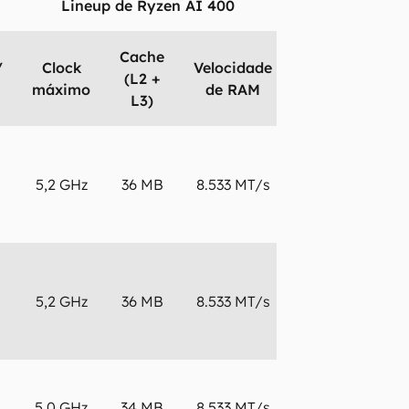
Lineup de Ryzen AI 400
Cache
/
Clock
Velocidade
Núcl
(L2 +
NPU
máximo
de RAM
gráfi
L3)
60
5,2 GHz
36 MB
8.533 MT/s
16 C
TOPS
55
5,2 GHz
36 MB
8.533 MT/s
16 C
TOPS
50
5,0 GHz
34 MB
8.533 MT/s
12 C