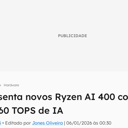
PUBLICIDADE
Hardware
enta novos Ryzen AI 400 co
umo inteligente do mundo tech!
 60 TOPS de IA
tter do Canaltech e receba notícias e reviews sobre tecnologia 
i
• Editado por
Jones Oliveira
|
06/01/2026 às 00:30