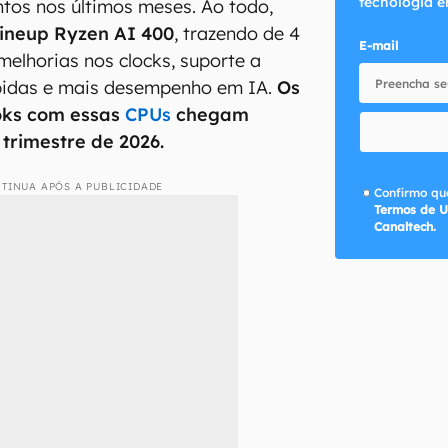
tecnologia e
tos nos últimos meses. Ao todo,
lineup Ryzen AI 400
, trazendo de 4
E-mail
 melhorias nos clocks, suporte a
idas e mais desempenho em IA.
Os
oks com essas
CPUs
chegam
 trimestre de 2026.
TINUA APÓS A PUBLICIDADE
Confirmo que
Termos de U
Canaltech.