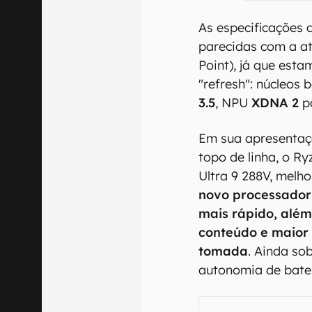
As especificações 
parecidas com a at
Point), já que est
"refresh": núcleos
3.5
, NPU
XDNA 2
pa
Em sua apresenta
topo de linha, o R
Ultra 9 288V, melho
novo processador 
mais rápido, além
conteúdo e maior
tomada
. Ainda so
autonomia de bater