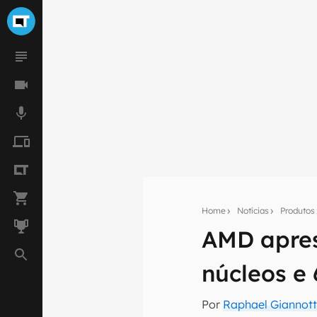
Home
Notícias
Produtos
AMD apres
Seu res
núcleos e
Assine a newsle
mão.
Por
Raphael Giannott