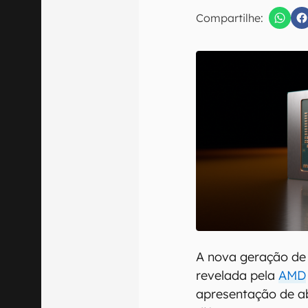
E-mail
Compartilhe:
Confirmo que 
A nova geração d
revelada pela
AMD
apresentação de a