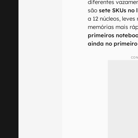
diferentes vazamen
são
sete SKUs no 
a 12 núcleos, leves
memórias mais ráp
primeiros notebo
ainda no primeiro
CON