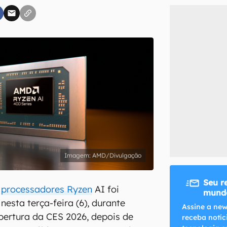
inscreva-se
li, aceito e concordo com os
Termos de Uso e Política de Privacidade do Ca
AMD/Divulgação
Seu r
e
processadores Ryzen
AI foi
mundo
nesta terça-feira (6), durante
Assine a new
bertura da CES 2026, depois de
receba notíc