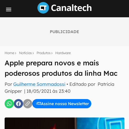
PUBLICIDADE
Seu resumo inteligente do mundo tech!
Assine a newsletter do Canaltech e receba
Home
Notícias
Produtos
Hardware
notícias e reviews sobre tecnologia em primeira
mão.
Apple prepara novos e mais
poderosos produtos da linha Mac
E-mail
Por
Guilherme Sommadossi
• Editado por
Patricia
Gnipper
|
18/05/2021 às 23:40
inscreva-se
Assine nossa Newsletter
Confirmo que li, aceito e concordo com os
Termos de
Uso e Política de Privacidade do Canaltech.