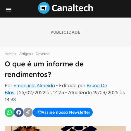
PUBLICIDADE
Seu resumo inteligente do mundo tech!
Assine a newsletter do Canaltech e receba
Home
Artigos
Governo
notícias e reviews sobre tecnologia em primeira
mão.
O que é um informe de
rendimentos?
E-mail
Por
Emanuele Almeida
• Editado por
Bruno De
Blasi
|
25/02/2022 às 14:35
•
Atualizado
19/03/2025 às
14:38
inscreva-se
Assine nossa Newsletter
Confirmo que li, aceito e concordo com os
Termos de
Uso e Política de Privacidade do Canaltech.